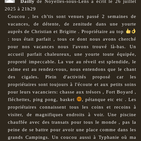
Dailly
de
Noyelles-sous-Lens
a écrit le
26 juillet
2025
à
21h29
Coucou , les ch'tis sont venues passé 2 semaines de
vacances, de détente, de zenitude dans une yourte
auprès de Christian et Brigitte . Propriétaire au top
: tous était parfait , tous ce dont nous avons cherché
pour nos vacances nous l'avons trouvé là-bas. Un
accueil parfait chaleureux, une yourte toute équipée,
propreté impeccable. La vue au réveil est splendide, le
calme est au rendez-vous, nous entendons que le chant
des cigales. Plein d'activités proposé car les
propriétaires sont toujours à l'écoute et aux petits soins
pour leurs vacanciers: chasse aux trésors , Fort Boyard ,
fléchettes, ping pong, basket
, pétanque etc etc . Les
propriétaires connaissent tous les coins et recoins à
visiter, de magnifiques endroits à voir. Une piscine
chauffée avec des transats pour tous le monde , pas la
peine de se battre pour avoir une place comme dans les
grands Campings. Un coucou aussi à Typhanie où ma