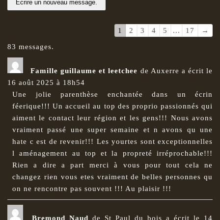
Navigation
1
2
3
4
5
...
17
→
dans
83 messages.
la
liste
Famille guillaume et leetchee
de
Auxerre
a écrit le
du
16 août 2025
à
18h54
livre
Une jolie parenthèse enchantée dans un écrin
d’or
féerique!!! Un accueil au top des proprio passionnés qui
aiment le contact leur région et les gens!!! Nous avons
vraiment passé une super semaine et n avons qu une
hate c est de revenir!!! Les yourtes sont exceptionnelles
l aménagement au top et la propreté irréprochable!!!
Rien a dire a part merci à vous pour tout cela ne
changez rien vous etes vraiment de belles personnes qu
on ne rencontre pas souvent !!! Au plaisir !!!
Bremond Naud
de
St Paul du bois
a écrit le
14