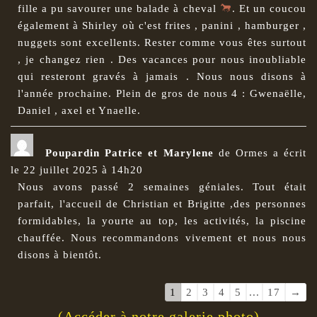
fille a pu savourer une balade à cheval
. Et un coucou
également à Shirley où c'est frites , panini , hamburger ,
nuggets sont excellents. Rester comme vous êtes surtout
, je changez rien . Des vacances pour nous inoubliable
qui resteront gravés à jamais . Nous nous disons à
l'année prochaine. Plein de gros de nous 4 : Gwenaëlle,
Daniel , axel et Ynaelle.
Poupardin Patrice et Marylene
de
Ormes
a écrit
le
22 juillet 2025
à
14h20
Nous avons passé 2 semaines géniales. Tout était
parfait, l'accueil de Christian et Brigitte ,des personnes
formidables, la yourte au top, les activités, la piscine
chauffée. Nous recommandons vivement et nous nous
disons à bientôt.
Navigation
1
2
3
4
5
...
17
→
dans
(Accéder à notre galerie photo)