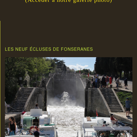
la
liste
du
livre
d’or
LES NEUF ÉCLUSES DE FONSERANES