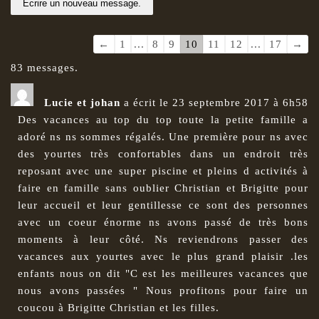
Navigation
←
1
...
8
9
10
11
12
...
17
→
dans
83 messages.
la
liste
Lucie et johan
a écrit le
23 septembre 2017
à
6h58
du
Des vacances au top du top toute la petite famille a
livre
adoré ns ns sommes régalés. Une première pour ns avec
d’or
des yourtes très confortables dans un endroit très
reposant avec une super piscine et pleins d activités à
faire en famille sans oublier Christian et Brigitte pour
leur accueil et leur gentillesse ce sont des personnes
avec un coeur énorme ns avons passé de très bons
moments à leur côté. Ns reviendrons passer des
vacances aux yourtes avec le plus grand plaisir .les
enfants nous on dit "C est les meilleures vacances que
nous avons passées " Nous profitons pour faire un
coucou à Brigitte Christian et les filles.