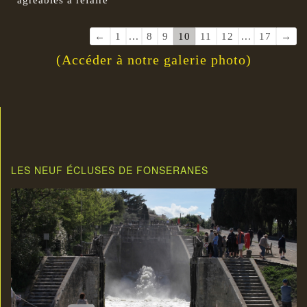
Navigation
←
1
...
8
9
10
11
12
...
17
→
dans
(Accéder à notre galerie photo)
la
liste
du
livre
d’or
LES NEUF ÉCLUSES DE FONSERANES